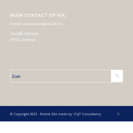
NEEM CONTACT OP VIA:
E-mail: annemarie@resink.nu
Google sitemap
HTML sitemap
© Copyright 2023 - Resink Site made by: ICqT Consultancy