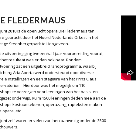
IE FLEDERMAUS
 juni 2010 is de openlucht opera Die Fledermaus ten
re gebracht door het Noord Nederlands Orkest in het
htige Steenbergerpark te Hoogeveen.
de uitvoering ging tweeenhalf jaar voorbereiding vooraf,
 het resultaat was er dan ook naar. Rondom
itvoering zat een uitgebreid randprogramma, waarbij
tichting Aria Aperta werd ondersteund door diverse
rele instellingen en een stagiaire van het Prins Claus
ervatorium. Hierdoor was het mogelijk om 110
shops te verzorgen voor leerlingen van het basis- en
tgezet onderwijs. Ruim 1500 leerlingen deden mee aan de
shops kostuumtekenen, operazang, rapteksten maken
e opera, etc.
 juni zelf waren er velen van hen aanwezig onder de 3500
chouwers.