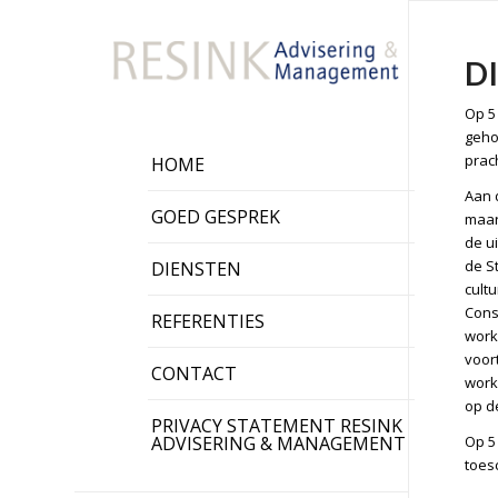
D
Op 5
geho
prac
HOME
Aan 
GOED GESPREK
maar
de u
de S
DIENSTEN
cultu
Cons
REFERENTIES
work
voor
CONTACT
work
op d
PRIVACY STATEMENT RESINK
ADVISERING & MANAGEMENT
Op 5
toes