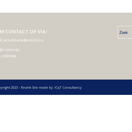
M CONTACT OP VIA:
il: annemarie@resink.nu
le sitemap
 sitemap
yright 2023 - Resink Site made by: ICqT Consultancy